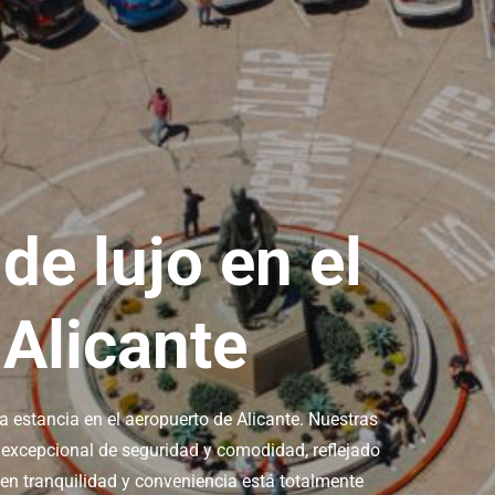
e lujo en el
 Alicante
a estancia en el aeropuerto de Alicante. Nuestras
 excepcional de seguridad y comodidad, reflejado
r en tranquilidad y conveniencia está totalmente